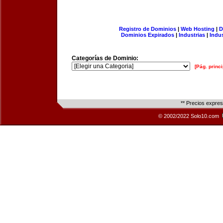
Registro de Dominios
|
Web Hosting
|
D
Dominios Expirados
|
Industrias
|
Indu
Categorías de Dominio:
[Pág. princi
** Precios expre
© 2002/2022 Solo10.com