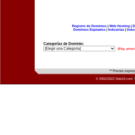
Registro de Dominios
|
Web Hosting
|
D
Dominios Expirados
|
Industrias
|
Indu
Categorías de Dominio:
[Pág. princi
** Precios expre
© 2002/2022 Solo10.com