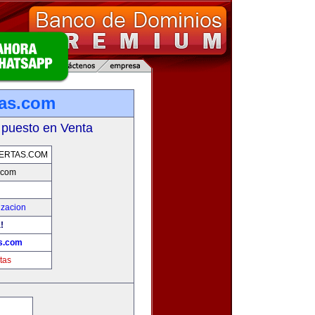
tas.com
 puesto en Venta
ERTAS.COM
.com
izacion
!
as.com
tas