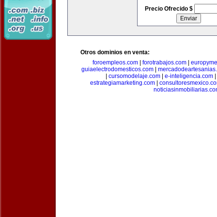
Precio Ofrecido $
Otros dominios en venta:
foroempleos.com
|
forotrabajos.com
|
europyme
guiaelectrodomesticos.com
|
mercadodeartesanias
|
cursomodelaje.com
|
e-inteligencia.com
estrategiamarketing.com
|
consultoresmexico.c
noticiasinmobiliarias.c