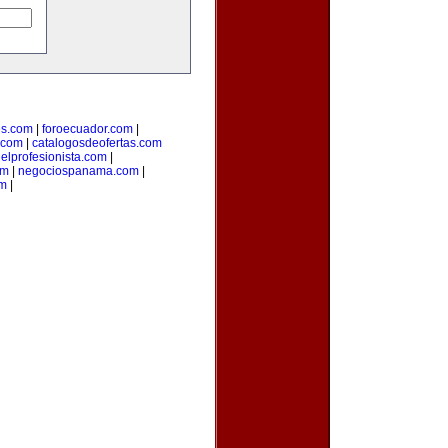
s.com
|
foroecuador.com
|
.com
|
catalogosdeofertas.com
|
elprofesionista.com
|
om
|
negociospanama.com
|
om
|