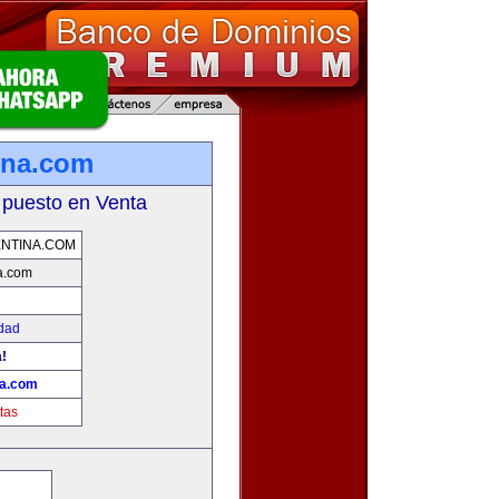
ina.com
 puesto en Venta
NTINA.COM
a.com
idad
!
na.com
tas