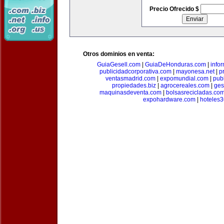
Precio Ofrecido $
Otros dominios en venta:
GuiaGesell.com
|
GuiaDeHonduras.com
|
info
publicidadcorporativa.com
|
mayonesa.net
|
p
ventasmadrid.com
|
expomundial.com
|
pub
propiedades.biz
|
agrocereales.com
|
ges
maquinasdeventa.com
|
bolsasrecicladas.co
expohardware.com
|
hoteles