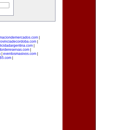
rmaciondemercados.com
|
rovinciadecordoba.com
|
licidadargentina.com
|
tordereservas.com
|
m
|
eventosmasivos.com
|
365.com
|