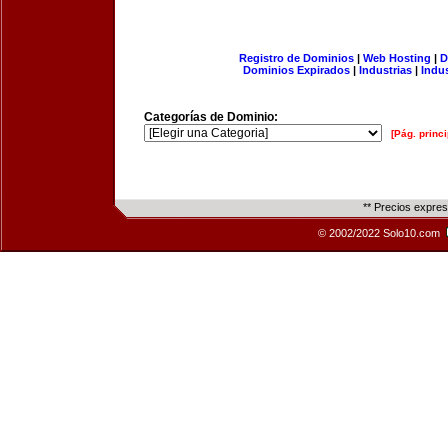
Registro de Dominios
|
Web Hosting
|
D
Dominios Expirados
|
Industrias
|
Indu
Categorías de Dominio:
[Pág. princi
** Precios expre
© 2002/2022 Solo10.com