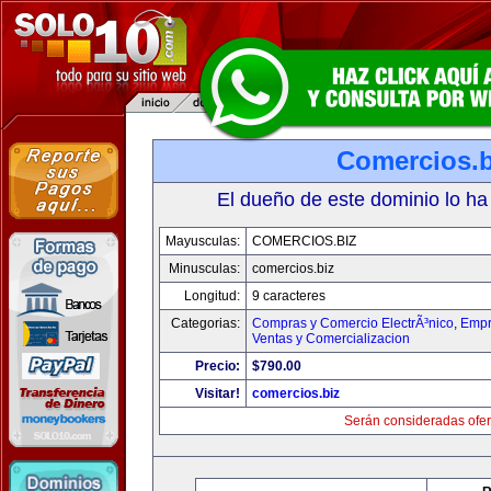
Comercios.b
El dueño de este dominio lo ha
Mayusculas:
COMERCIOS.BIZ
Minusculas:
comercios.biz
Longitud:
9 caracteres
Categorias:
Compras y Comercio ElectrÃ³nico
,
Empr
Ventas y Comercializacion
Precio:
$790.00
Visitar!
comercios.biz
Serán consideradas ofer