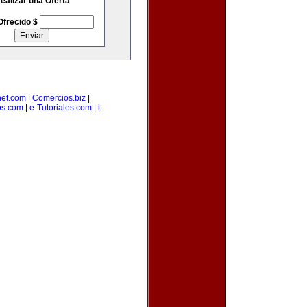
ealizar una Oferta
Ofrecido $
net.com
|
Comercios.biz
|
os.com
|
e-Tutoriales.com
|
i-