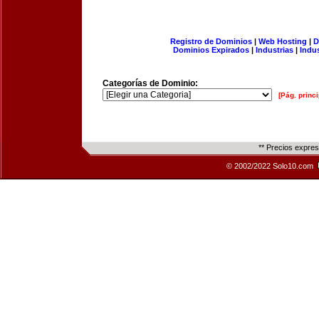
Registro de Dominios
|
Web Hosting
|
D
Dominios Expirados
|
Industrias
|
Indu
Categorías de Dominio:
[Pág. princi
** Precios expre
© 2002/2022 Solo10.com