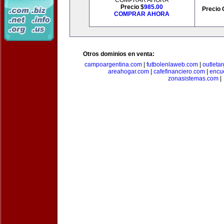
COMPRAR AHORA
Precio $
985.00
Precio 
COMPRAR AHORA
Otros dominios en venta:
campoargentina.com
|
futbolenlaweb.com
|
outleta
areahogar.com
|
cafefinanciero.com
|
encu
zonasistemas.com
|