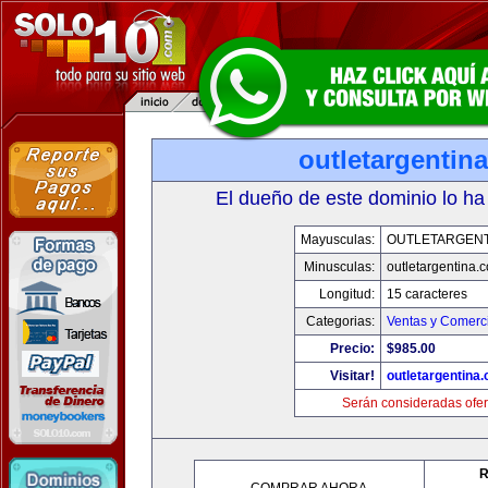
outletargentin
El dueño de este dominio lo ha
Mayusculas:
OUTLETARGENT
Minusculas:
outletargentina.
Longitud:
15 caracteres
Categorias:
Ventas y Comerci
Precio:
$985.00
Visitar!
outletargentina
Serán consideradas ofer
R