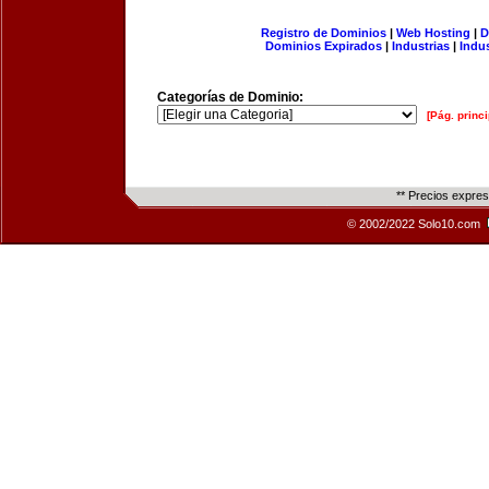
Registro de Dominios
|
Web Hosting
|
D
Dominios Expirados
|
Industrias
|
Indu
Categorías de Dominio:
[Pág. princi
** Precios expre
© 2002/2022 Solo10.com