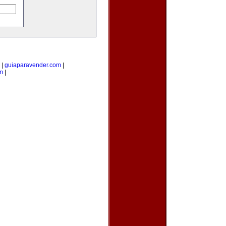
|
guiaparavender.com
|
m
|