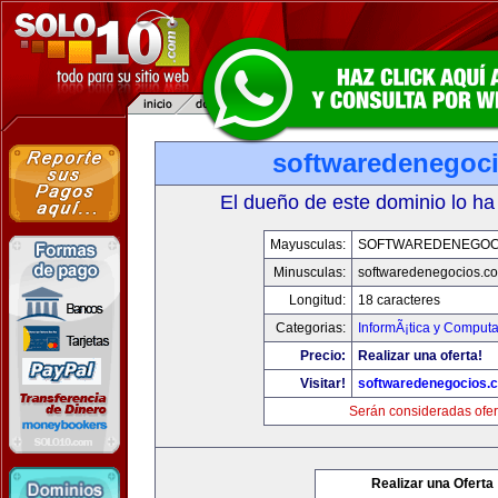
softwaredenegoc
El dueño de este dominio lo ha
Mayusculas:
SOFTWAREDENEGOC
Minusculas:
softwaredenegocios.c
Longitud:
18 caracteres
Categorias:
InformÃ¡tica y Comput
Precio:
Realizar una oferta!
Visitar!
softwaredenegocios.
Serán consideradas ofer
Realizar una Oferta