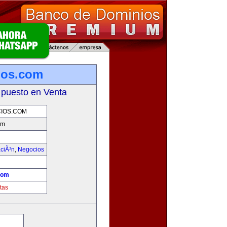
ios.com
 puesto en Venta
IOS.COM
om
aciÃ³n
,
Negocios
com
tas