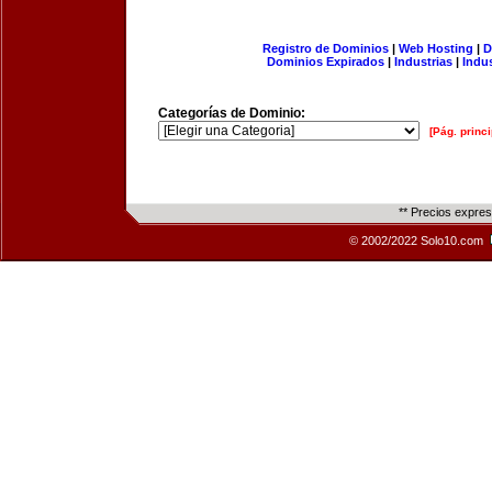
Registro de Dominios
|
Web Hosting
|
D
Dominios Expirados
|
Industrias
|
Indu
Categorías de Dominio:
[Pág. princi
** Precios expre
© 2002/2022 Solo10.com