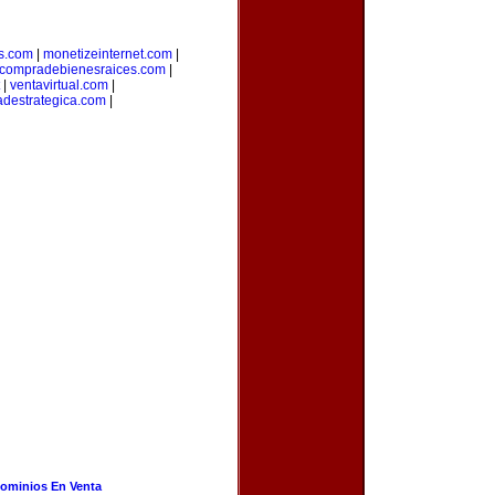
s.com
|
monetizeinternet.com
|
compradebienesraices.com
|
|
ventavirtual.com
|
adestrategica.com
|
ominios En Venta