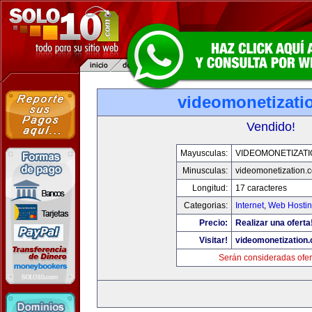
videomonetizati
Vendido!
Mayusculas:
VIDEOMONETIZAT
Minusculas:
videomonetization.
Longitud:
17 caracteres
Categorias:
Internet
,
Web Hostin
Precio:
Realizar una oferta
Visitar!
videomonetization
Serán consideradas ofer