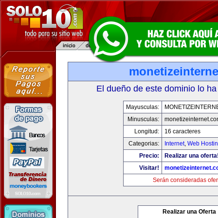
monetizeintern
El dueño de este dominio lo ha
Mayusculas:
MONETIZEINTERN
Minusculas:
monetizeinternet.c
Longitud:
16 caracteres
Categorias:
Internet
,
Web Hostin
Precio:
Realizar una oferta
Visitar!
monetizeinternet.
Serán consideradas ofer
Realizar una Oferta