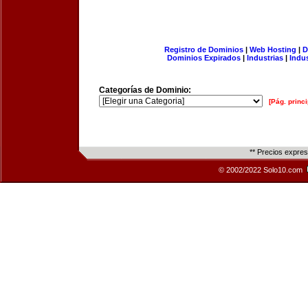
Registro de Dominios
|
Web Hosting
|
D
Dominios Expirados
|
Industrias
|
Indu
Categorías de Dominio:
[Pág. princi
** Precios expre
© 2002/2022 Solo10.com