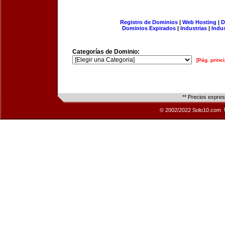
Registro de Dominios
|
Web Hosting
|
D
Dominios Expirados
|
Industrias
|
Indu
Categorías de Dominio:
[Pág. princi
** Precios expre
© 2002/2022 Solo10.com