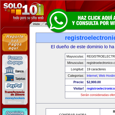
registroelectron
El dueño de este dominio lo ha
Mayusculas:
REGISTROELECTR
Minusculas:
registroelectronico
Longitud:
19 caracteres
Categorias:
Internet
,
Web Hostin
Precio:
$2,900.00
Visitar!
registroelectronic
Serán consideradas ofer
R