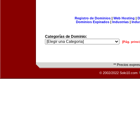
Registro de Dominios
|
Web Hosting
|
D
Dominios Expirados
|
Industrias
|
Indu
Categorías de Dominio:
[Pág. princi
** Precios expre
© 2002/2022 Solo10.com