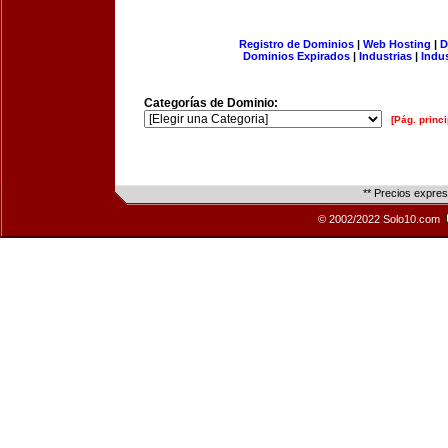
Registro de Dominios
|
Web Hosting
|
D
Dominios Expirados
|
Industrias
|
Indu
Categorías de Dominio:
[Pág. princi
** Precios expre
© 2002/2022 Solo10.com