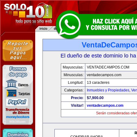
VentaDeCampo
El dueño de este dominio lo ha
Mayusculas:
VENTADECAMPOS.COM
Minusculas:
ventadecampos.com
Longitud:
13 caracteres
Categorias:
Inmuebles y Propiedades
,
Ven
Precio:
$7,900.00
Visitar!
ventadecampos.com
Serán consideradas ofer
R