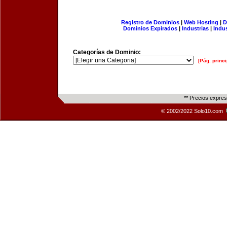
Registro de Dominios
|
Web Hosting
|
D
Dominios Expirados
|
Industrias
|
Indu
Categorías de Dominio:
[Pág. princi
** Precios expre
© 2002/2022 Solo10.com