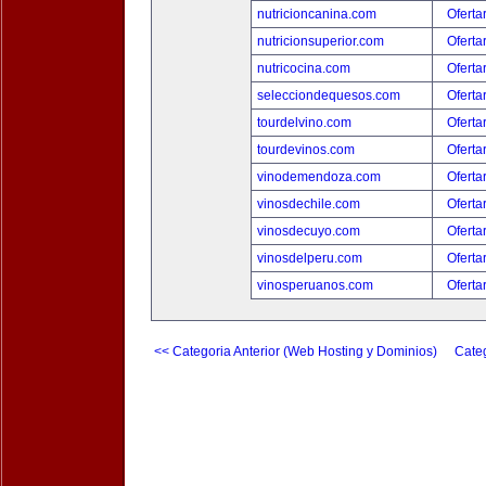
nutricioncanina.com
Oferta
nutricionsuperior.com
Oferta
nutricocina.com
Oferta
selecciondequesos.com
Oferta
tourdelvino.com
Oferta
tourdevinos.com
Oferta
vinodemendoza.com
Oferta
vinosdechile.com
Oferta
vinosdecuyo.com
Oferta
vinosdelperu.com
Oferta
vinosperuanos.com
Oferta
<< Categoria Anterior (Web Hosting y Dominios)
Categ