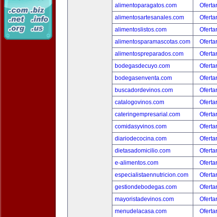
alimentoparagatos.com
Oferta
alimentosartesanales.com
Oferta
alimentoslistos.com
Oferta
alimentosparamascotas.com
Oferta
alimentospreparados.com
Oferta
bodegasdecuyo.com
Oferta
bodegasenventa.com
Oferta
buscadordevinos.com
Oferta
catalogovinos.com
Oferta
cateringempresarial.com
Oferta
comidasyvinos.com
Oferta
diariodecocina.com
Oferta
dietasadomicilio.com
Oferta
e-alimentos.com
Oferta
especialistaennutricion.com
Oferta
gestiondebodegas.com
Oferta
mayoristadevinos.com
Oferta
menudelacasa.com
Oferta