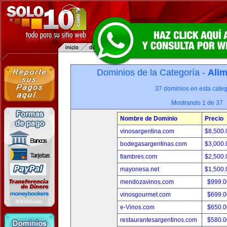
Dominios de la Categoría -
Alim
37 dominios en esta categ
Mostrando 1 de 37
Nombre de Dominio
Precio
vinosargentina.com
$8,500
bodegasargentinas.com
$3,000
fiambres.com
$2,500
mayonesa.net
$1,500
mendozavinos.com
$999.
vinosgourmet.com
$699.
e-Vinos.com
$650.
restaurantesargentinos.com
$580.